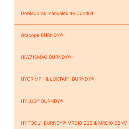
Dobladoras manuales de Conduit
Gracope BURNDY®
HIW716MAG BURNDY®
HYCRIMP™ & LOKTAP™ BURNDY®
HYLUG™ BURNDY®
HYTOOL™ BURNDY® MRE10-22B & MRE10-22NV