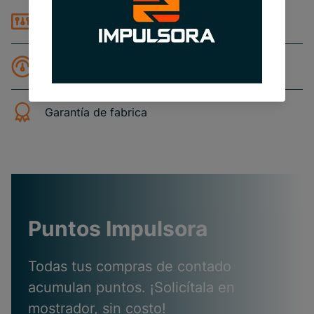
Control de Iluminación
Estudio y Evaluación de Ahorro de Energía
Garantía de fabrica
Puntos Impulsora
Todas tus compras de contado
acumulan puntos. ¡Solicítala en
mostrador, sin costo!