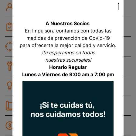
Atención Personalizada
A Nuestros Socios
Servicio Post-Venta
En Impulsora contamos con todas las
medidas de prevención de Covid-19
para ofrecerte la mejor calidad y servicio.
Desarrollo y Revisión de Ingenierías
¡Te esperamos en todas
nuestras sucursales!
Asesoría Técnica Personalizada
Horario Regular
Lunes a Viernes de 9:00 am a 7:00 pm
Especificaciones de Luminarias
Capacitación a clientes
Presupuestos