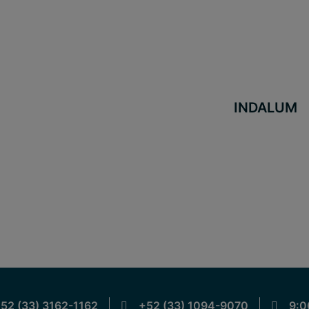
INDALUM
entas Argos
52 (33) 3162-1162
+52 (33) 1094-9070
9:0