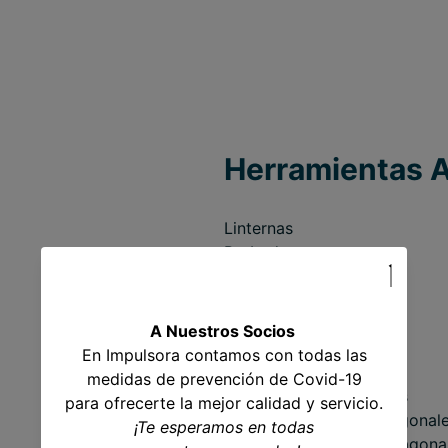
Herramientas 
Linternas
Probadores
Multímetros
Guías jalacables
Doblatubos
A Nuestros Socios
Cortatubos
En Impulsora contamos con todas las
Desarmadores
medidas de prevención de Covid-19
Juego de desarmadores
para ofrecerte la mejor calidad y servicio.
Juego de 8 llaves hexagonal
¡Te esperamos en todas
Juego de 30 llaves hexagona