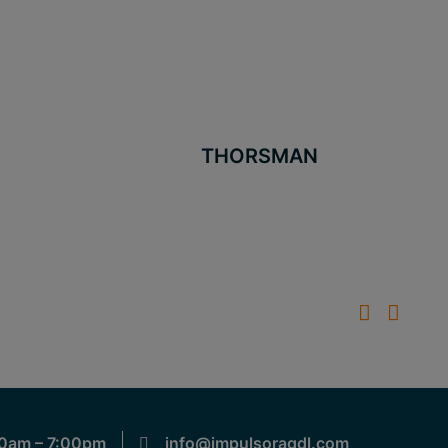
THORSMAN
0am – 7:00pm
info@impulsoragdl.com