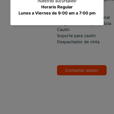
nuestras sucursales!
Pinzas
Horario Regular
Sacabocados
Lunes a Viernes de 9:00 am a 7:00 pm
Pistola de calor profesional
Juego de cautín tipo pistola
Cautín
Soporte para cautín
Despachador de cinta
Contactar asesor